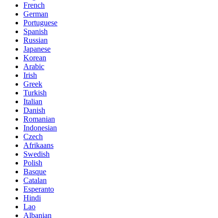
French
German
Portuguese
Spanish
Russian
Japanese
Korean
Arabic
Irish
Greek
Turkish
Italian
Danish
Romanian
Indonesian
Czech
Afrikaans
Swedish
Polish
Basque
Catalan
Esperanto
Hindi
Lao
Albanian