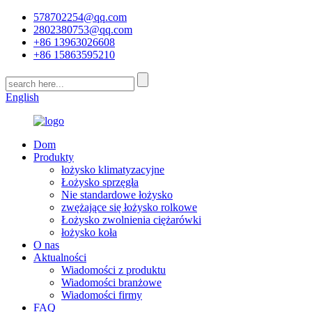
578702254@qq.com
2802380753@qq.com
+86 13963026608
+86 15863595210
English
Dom
Produkty
łożysko klimatyzacyjne
Łożysko sprzęgła
Nie standardowe łożysko
zwężające się łożysko rolkowe
Łożysko zwolnienia ciężarówki
łożysko koła
O nas
Aktualności
Wiadomości z produktu
Wiadomości branżowe
Wiadomości firmy
FAQ