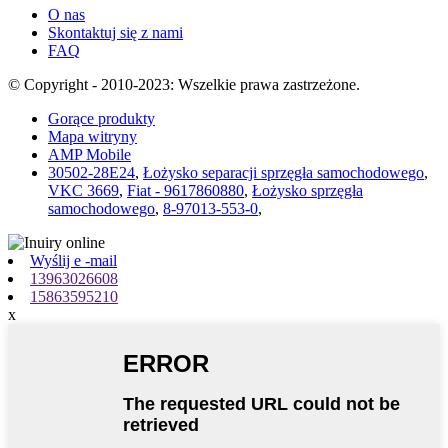
O nas
Skontaktuj się z nami
FAQ
© Copyright - 2010-2023: Wszelkie prawa zastrzeżone.
Gorące produkty
Mapa witryny
AMP Mobile
30502-28E24
,
Łożysko separacji sprzęgła samochodowego
,
VKC 3669
,
Fiat - 9617860880
,
Łożysko sprzęgła
samochodowego
,
8-97013-553-0
,
Wyślij e -mail
13963026608
15863595210
x