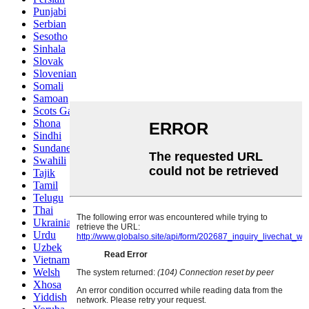
Punjabi
Serbian
Sesotho
Sinhala
Slovak
Slovenian
Somali
Samoan
Scots Gaelic
Shona
Sindhi
Sundanese
Swahili
Tajik
Tamil
Telugu
Thai
Ukrainian
Urdu
Uzbek
Vietnamese
Welsh
Xhosa
Yiddish